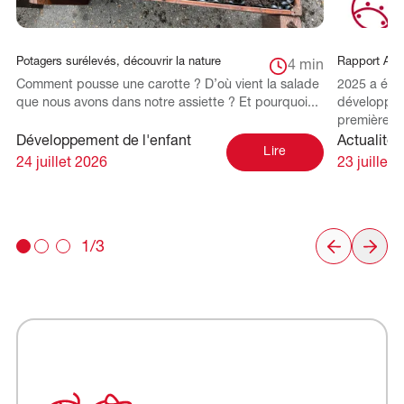
Potagers surélevés, découvrir la nature
Rapport Ann
4 min
Comment pousse une carotte ? D’où vient la salade
2025 a été
que nous avons dans notre assiette ? Et pourquoi...
développem
première an
Développement de l'enfant
Actualités
Lire
24 juillet 2026
23 juillet 
1/3