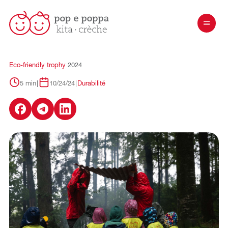
Eco-friendly
trophy
2024
5 min
|
10/24/24
|
Durabilité