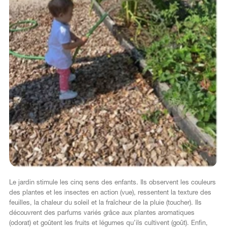
Le jardin stimule les cinq sens des enfants. Ils observent les couleurs
des plantes et les insectes en action (vue), ressentent la texture des
feuilles, la chaleur du soleil et la fraîcheur de la pluie (toucher). Ils
découvrent des parfums variés grâce aux plantes aromatiques
(odorat) et goûtent les fruits et légumes qu’ils cultivent (goût). Enfin,