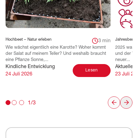
Hochbeet – Natur erleben
Jahresberich
3 min
Wie wächst eigentlich eine Karotte? Woher kommt
2025 war f
der Salat auf meinem Teller? Und weshalb braucht
und der Wei
eine Pflanze Sonne,...
neuer...
Kindliche Entwicklung
Aktuelles 
Lesen
24 Juli 2026
23 Juli 20
1/3