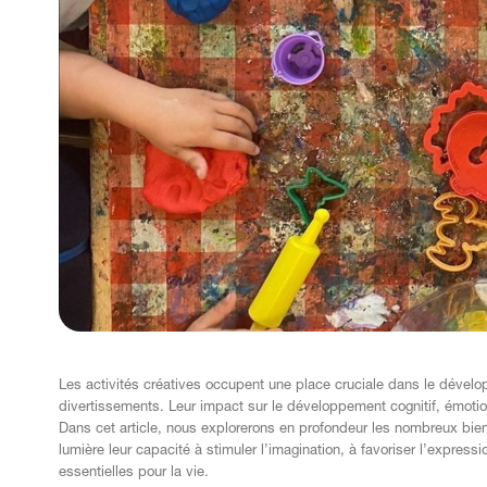
Les activités créatives occupent une place cruciale dans le dévelo
divertissements. Leur impact sur le développement cognitif, émotio
Dans cet article, nous explorerons en profondeur les nombreux bienf
lumière leur capacité à stimuler l’imagination, à favoriser l’expr
essentielles pour la vie.