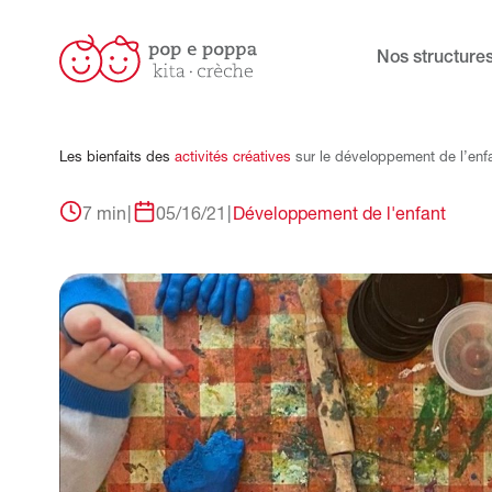
Nos structure
Les
bienfaits
des
activités
créatives
sur
le
développement
de
l’enf
7 min
|
05/16/21
|
Développement de l'enfant