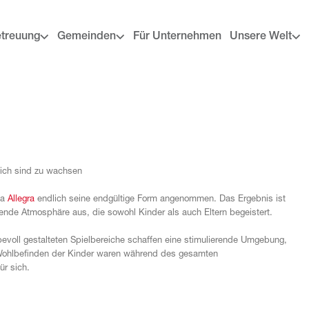
etreuung
Gemeinden
Für Unternehmen
Unsere Welt
lich sind zu wachsen
ta
Allegra
endlich seine endgültige Form angenommen. Das Ergebnis ist
nde Atmosphäre aus, die sowohl Kinder als auch Eltern begeistert.
voll gestalteten Spielbereiche schaffen eine stimulierende Umgebung,
 Wohlbefinden der Kinder waren während des gesamten
ür sich.