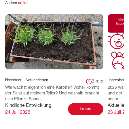
Andere
artikel
Hochbeet – Natur erleben
Jahresberich
3 min
Wie wächst eigentlich eine Karotte? Woher kommt
2025 war f
der Salat auf meinem Teller? Und weshalb braucht
und der Wei
eine Pflanze Sonne,...
neuer...
Kindliche Entwicklung
Aktuelles 
Lesen
24 Juli 2026
23 Juli 20